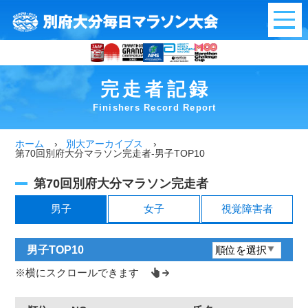
別府大分毎日マラ
完走者記録
Finishers Record Report
ホーム
別大アーカイブス
第70回別府大分マラソン完走者-男子TOP10
第70回別府大分マラソン完走者
男子
女子
視覚障害者
男子TOP10
横にスクロールできます