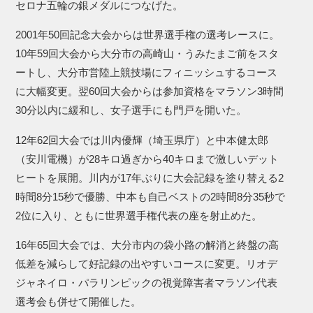
セロナ五輪の銀メダルにつなげた。
2001年50回記念大会からは世界選手権の選考レースに。
10年59回大会から大分市の高崎山・うみたまご前をスタ
ートし、大分市営陸上競技場にフィニッシュするコース
に大幅変更。翌60回大会からは参加資格をマラソン3時間
30分以内に緩和し、女子選手にも門戸を開いた。
12年62回大会では川内優輝（埼玉県庁）と中本健太郎
（安川電機）が28キロ過ぎから40キロまで激しいデット
ヒートを展開。川内が17年ぶりに大会記録を塗り替える2
時間8分15秒で優勝、中本も自己ベストの2時間8分35秒で
2位に入り、ともに世界選手権代表の座を射止めた。
16年65回大会では、大分市内の袋小路の解消と終盤の高
低差を減らして好記録の出やすいコースに変更。リオデ
ジャネイロ・パラリンピックの視覚障害者マラソン代表
選考会も併せて開催した。