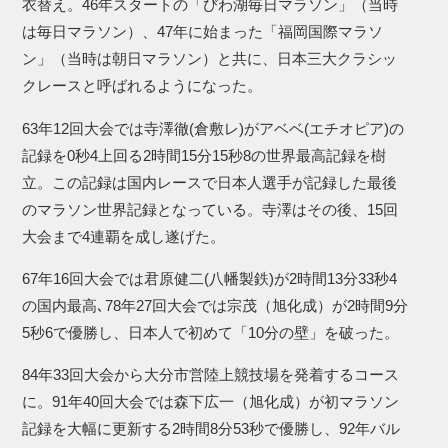
衣替え。46年スタートの「びわ湖毎日マラソン」（当時
は毎日マラソン）、47年に始まった「福岡国際マラソ
ン」（当時は朝日マラソン）と共に、日本三大クラシッ
クレースと呼ばれるようになった。
63年12回大会では寺澤徹(倉敷レ)がアベベ(エチオピア)の
記録を0秒4上回る2時間15分15秒8の世界最高記録を樹
立。この記録は国内レースで日本人選手が記録した最後
のマラソン世界記録となっている。寺澤はその後、15回
大会まで4連覇を成し遂げた。
67年16回大会では君原健二(八幡製鉄)が2時間13分33秒4
の国内最高､78年27回大会では宗茂（旭化成）が2時間9分
5秒6で優勝し、日本人で初めて「10分の壁」を破った。
84年33回大会から大分市営陸上競技場を発着するコース
に。91年40回大会では森下広一（旭化成）が初マラソン
記録を大幅に更新する2時間8分53秒で優勝し、92年バル