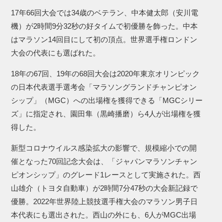
17年66回大会では34歳のベテラン、中本健太郎（安川電
機）が2時間9分32秒の好タイムで初優勝を飾った。中本
はマラソン14回目にして初の頂点。世界選手権ロンドン
大会の代表にも選ばれた。
18年の67回、19年の68回大会は2020年東京オリンピック
の日本代表選手選考会「マラソングランドチャンピオン
シップ」（MGC）への出場権を獲得できる「MGCシリー
ズ」に指定され、園田隼（黒崎播磨）ら4人が出場権を獲
得した。
新型コロナウイルス感染拡大の影響で、規模縮小での開
催となった70回記念大会は、「ジャパンマラソンチャン
ピオンシップ」のグレード1レースとして実施された。西
山雄介（トヨタ自動車）が2時間7分47秒の大会新記録で
優勝。2022年世界陸上競技選手権大会のマラソン男子日
本代表にも選出された。西山の外にも、6人がMGC出場